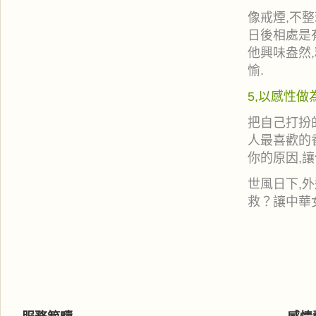
像戒煙,不
日後相處是
他興味盎然
愉.
5,以感性做
把自己打扮
人最喜歡的
你的原因,
世風日下,
救？讓中華