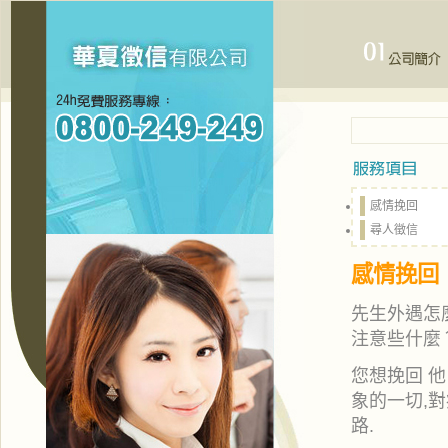
感情挽回
尋人徵信
感情挽回
先生外遇怎
注意些什麼
您想挽回 他
象的一切,
路.