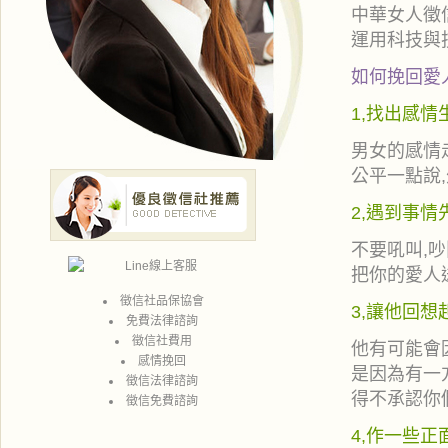
中華女人徵
運用科技與
如何挽回愛
1,找出感情
男女的感情
公平一點說
2,遇到事情
不要吼叫,
把你的愛人
徵信社
品保協會
3,讓他回
免費法律諮詢
徵信社費用
他有可能會
感情挽回
是因為有一
徵信
法律諮詢
得不承認你
徵信
免費諮詢
4,作一些正