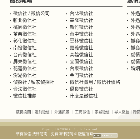
服務範疇
感情
徵信社 / 徵信公司
台北徵信社
外遇
新北徵信社
基隆徵信社
外遇
桃園徵信社
新竹徵信社
外遇
苗栗徵信社
台中徵信社
外遇
彰化徵信社
雲林徵信社
抓姦
南投徵信社
嘉義徵信社
抓姦
台南徵信社
高雄徵信社
感情
屏東徵信社
宜蘭徵信社
感情
花蓮徵信社
台東徵信社
婚姻
澎湖徵信社
金門徵信社
偵探社 / 私家偵探社
徵信社費用 / 徵信社價格
合法徵信社
優良徵信社
徵信社推薦
什麼是徵信社
感情挽回
｜
婚前徵信
｜
外遇抓姦
｜
工商徵信
｜
家暴徵信
｜
尋人徵信
｜
跨
華夏徵信-
法律諮詢｜免費法律諮詢
© 版權所有